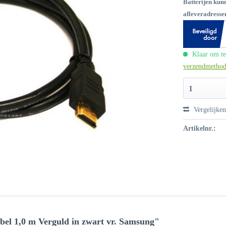
Batterijen kun
afleveradressen
Klaar om te
verzendmetho
1
Vergelijke
Artikelnr.:
 1,0 m Verguld in zwart vr. Samsung"