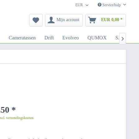
EUR
Service/hulp
Mijn account
EUR 0,00 *
Cameratassen
Drift
Evolveo
QUMOX
SJCAM

50 *
excl. verzendingskosten