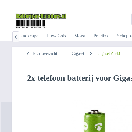
Kress
Landxcape
Lux-Tools
Mova
Practixx
Schepp

Naar overzicht
Gigaset
Gigaset A540
2x telefoon batterij voor Giga