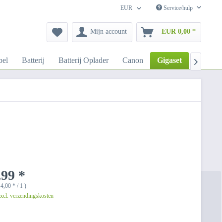
EUR
Service/hulp
Mijn account
EUR 0,00 *
el
Batterij
Batterij Oplader
Canon
Gigaset
HTC

99 *
,00 * / 1 )
excl. verzendingskosten