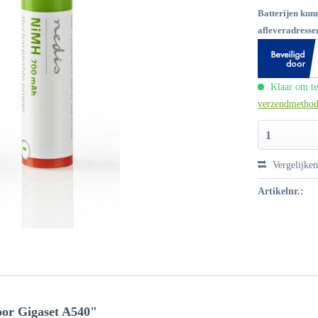
Batterijen kun
afleveradressen
Klaar om te
verzendmetho
1
Vergelijke
Artikelnr.:
voor Gigaset A540"