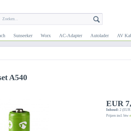
ach
Sunseeker
Worx
AC-Adapter
Autolader
AV Kab
set A540
EUR 7,
Inhoud:
2 (EUR 4
Prijzen incl. btw