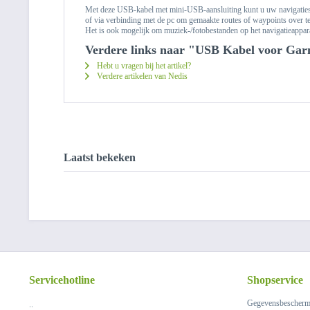
Met deze USB-kabel met mini-USB-aansluiting kunt u uw navigatiesy
of via verbinding met de pc om gemaakte routes of waypoints over t
Het is ook mogelijk om muziek-/fotobestanden op het navigatieappara
Verdere links naar "USB Kabel voor Gar
Hebt u vragen bij het artikel?
Verdere artikelen van Nedis
Laatst bekeken
Servicehotline
Shopservice
Gegevensbescherm
..