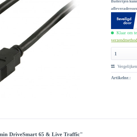
Batterijen kun
afleveradressen
Klaar om te
verzendmetho
1
Vergelijke
Artikelnr.:
in DriveSmart 65 & Live Traffic"