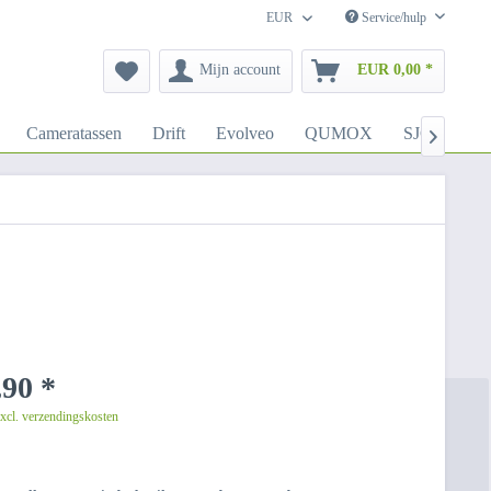
EUR
Service/hulp
Mijn account
EUR 0,00 *
Cameratassen
Drift
Evolveo
QUMOX
SJCAM

90 *
excl. verzendingskosten